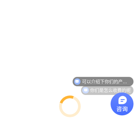
空间内的空间：开放办公空间的避难所-大连办公
可以介绍下你们的产品么
家具
你们是怎么收费的呢
行业新闻
空间内的空间：开放办公空间的避难所 开放式办公室：喜欢
还是讨厌？如果你害怕噪音的程度，缺乏隐私，不得不一直
“打…
Read more